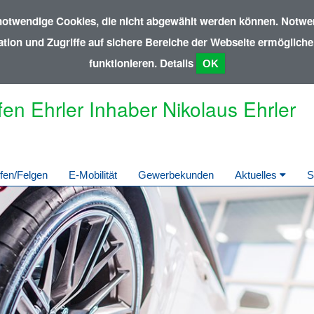
notwendige Cookies, die nicht abgewählt werden können. Notwen
ion und Zugriffe auf sichere Bereiche der Webseite ermöglichen
funktionieren.
Details
OK
fen Ehrler Inhaber Nikolaus Ehrler
fen/Felgen
E-Mobilität
Gewerbekunden
Aktuelles
S